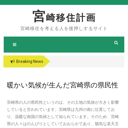
Skip
to
宮
崎移住計画
content
宮崎移住を考える人を後押しするサイト
Breaking News
暖かい気候が生んだ宮崎県の県民性
宮崎県の人の県民性というのは、その土地の気候が大きく影響
していると言われています。宮崎県は九州の南に位置してお
り、温暖な南国の気候として知られています。そのため、宮崎
県の人々はのんびりとしていておおらかであり、陽気な楽天主