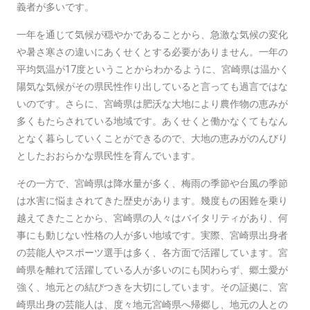
義者が多いです。
一年を通じて気候が穏やかであることから、急激な気候の変化
や暑さ寒さの違いにあくせくとする必要がありません。一年の
平均気温が17度ということからわかるように、宮崎県は温かく
陽気な気候がその県民性作り出していると言っても過言ではな
いのです。さらに、宮崎県は肥沃な大地により農作物の恵みが
多くもたらされている地域です。あくせくと働かなくてもなん
となく暮らしていくことができるので、大地の恵みがのんびり
としたおおらかな県民性を育んでいます。
その一方で、宮崎県は降水量が多く、梅雨の季節や台風の季節
は水害に悩まされてきた歴史があります。幾度もの困難を乗り
越えてきたことから、宮崎県の人々はバイタリティがあり、何
事にも動じない性格の人が多い地域です。実際、宮崎県出身者
の芸能人やスポーツ選手は多く、各方面で活躍しています。宮
崎県を離れて活躍している人が多いのにも関わらず、郷土愛が
強く、地元との結びつきを大切にしています。その証拠に、宮
崎県出身の芸能人は、度々地元宮崎県へ帰郷し、地元の人との